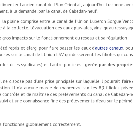
limenter l’ancien canal de Plan Oriental, aujourd’hui fusionné avec 
ement, à la demande, par le canal de Cabedan-neuf.
 la plaine comprise entre le canal de l'Union Luberon Sorgue Vento
e à la collecte, l’évacuation des eaux pluviales, ainsi qu’au ressuyag
e gros impacts sur le fonctionnement du réseau et sa régulation :
 été repris et élargi pour faire passer les eaux d’
autres canaux
, po
ses sur le canal de l'Union LSV qui desservent les filioles qui const
ioles dites syndicales) et l’autre partie est
gérée par des proprié
 ne dispose pas d’une prise principale sur laquelle il pourrait fair
 gestion. Il n’a aucune marge de manœuvre sur les 89 filioles pri
de contrôle et de maîtrise des prélèvements du canal de Cabedan-ne
uivi et une connaissance fine des prélèvements d’eau sur le périmèt
oits fonctionne globalement correctement.