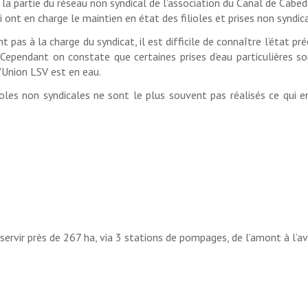
 la partie du réseau non syndical de l’association du Canal de Cabe
i ont en charge le maintien en état des filioles et prises non syndic
t pas à la charge du syndicat, il est difficile de connaître l’état p
. Cependant on constate que certaines prises d’eau particulières 
'Union LSV est en eau.
ioles non syndicales ne sont le plus souvent pas réalisés ce qui 
rvir près de 267 ha, via 3 stations de pompages, de l’amont à l’av