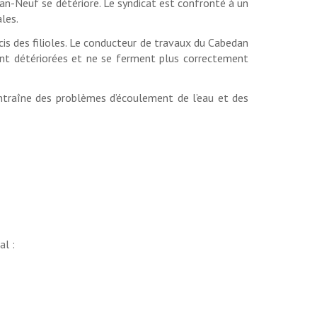
dan-Neuf se détériore. Le syndicat est confronté à un
ales.
récis des filioles. Le conducteur de travaux du Cabedan
sont détériorées et ne se ferment plus correctement
entraîne des problèmes d’écoulement de l’eau et des
al :