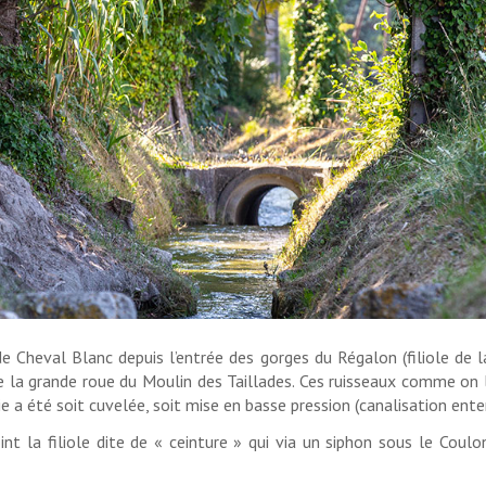
Cheval Blanc depuis l’entrée des gorges du Régalon (filiole de 
 la grande roue du Moulin des Taillades. Ces ruisseaux comme on l
rtie a été soit cuvelée, soit mise en basse pression (canalisation en
int la filiole dite de « ceinture » qui via un siphon sous le Coul