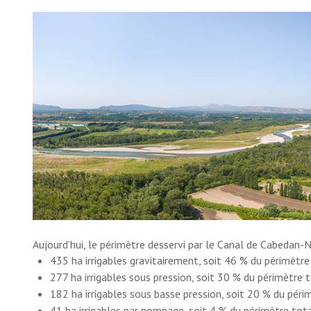
Aujourd’hui, le périmètre desservi par le Canal de Cabedan-
435 ha irrigables gravitairement, soit 46 % du périmètre
277 ha irrigables sous pression, soit 30 % du périmètre 
182 ha irrigables sous basse pression, soit 20 % du péri
41 ha irrigables par pompage, soit 4 % du périmètre tot