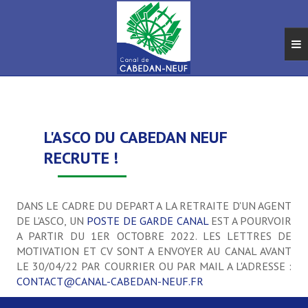
ACCUEIL
TRAVAUX ET ENTRETIEN DU CANAL
L'ASCO DU CABEDAN NEUF
Marché et appel d'offres
RECRUTE !
L'entretien du Canal
DANS LE CADRE DU DEPART A LA RETRAITE D'UN AGENT
Equipes et métiers
DE L'ASCO, UN
POSTE DE GARDE CANAL
EST A POURVOIR
A PARTIR DU 1ER OCTOBRE 2022. LES LETTRES DE
FOIRE AUX QUESTIONS
MOTIVATION ET CV SONT A ENVOYER AU CANAL AVANT
LE 30/04/22 PAR COURRIER OU PAR MAIL A L'ADRESSE :
CONTACT@CANAL-CABEDAN-NEUF.FR
L'ASCO