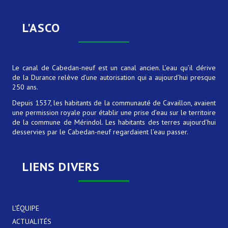
Histoire et ouvrages
L'ASCO
Le canal
L'Asco
Le canal de Cabedan-neuf est un canal ancien. L’eau qu’il dérive
de la Durance relève d’une autorisation qui a aujourd’hui presque
250 ans.
Contrat de canal
Depuis 1537, les habitants de la communauté de Cavaillon, avaient
CONTRAT DE CANAL N° 2
une permission royale pour établir une prise d’eau sur le territoire
de la commune de Mérindol. Les habitants des terres aujourd’hui
desservies par le Cabedan-neuf regardaient l’eau passer.
ACTUALITÉS
LIENS DIVERS
CONTACT
L'ÉQUIPE
ACTUALITÉS