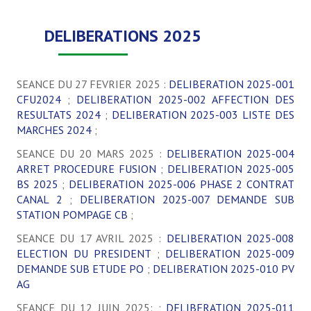
Histoire et ouvrages
DELIBERATIONS 2025
Le canal
SEANCE DU 27 FEVRIER 2025 :
DELIBERATION 2025-001
L'Asco
CFU2024
;
DELIBERATION 2025-002 AFFECTION DES
RESULTATS 2024
;
DELIBERATION 2025-003 LISTE DES
Contrat de canal
MARCHES 2024
;
SEANCE DU 20 MARS 2025 :
CONTRAT DE CANAL N° 2
DELIBERATION 2025-004
ARRET PROCEDURE FUSION
;
DELIBERATION 2025-005
BS 2025
;
DELIBERATION 2025-006 PHASE 2 CONTRAT
ACTUALITÉS
CANAL 2
;
DELIBERATION 2025-007 DEMANDE SUB
STATION POMPAGE CB
;
CONTACT
SEANCE DU 17 AVRIL 2025 :
DELIBERATION 2025-008
ELECTION DU PRESIDENT
;
DELIBERATION 2025-009
DEMANDE SUB ETUDE PO
;
DELIBERATION 2025-010 PV
AG
SEANCE DU 12 JUIN 2025: ;
DELIBERATION 2025-011