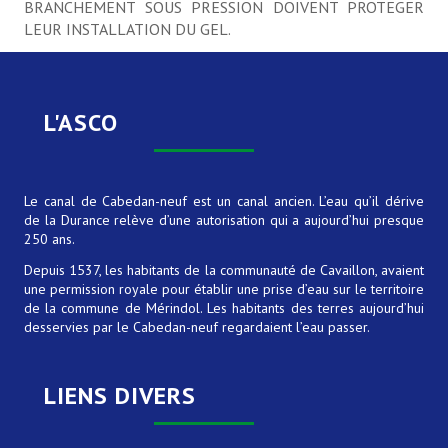
BRANCHEMENT SOUS PRESSION DOIVENT PROTEGER
LEUR INSTALLATION DU GEL.
Histoire et ouvrages
Le canal
L'ASCO
L'Asco
Contrat de canal
Le canal de Cabedan-neuf est un canal ancien. L’eau qu’il dérive
de la Durance relève d’une autorisation qui a aujourd’hui presque
CONTRAT DE CANAL N° 2
250 ans.
Depuis 1537, les habitants de la communauté de Cavaillon, avaient
ACTUALITÉS
une permission royale pour établir une prise d’eau sur le territoire
de la commune de Mérindol. Les habitants des terres aujourd’hui
desservies par le Cabedan-neuf regardaient l’eau passer.
CONTACT
LIENS DIVERS