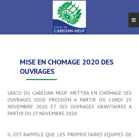
ACCUEIL
TRAVAUX ET ENTRETIEN DU CANAL
MISE EN CHOMAGE 2020 DES
Marché et appel d'offres
OUVRAGES
L'entretien du Canal
L’ASCO DU CABEDAN NEUF METTRA EN CHOMAGE SES
Equipes et métiers
OUVRAGES SOUS PRESSION A PARTIR DU LUNDI 23
NOVEMBRE 2020 ET SES OUVRAGES GRAVITAIRES A
FOIRE AUX QUESTIONS
PARTIR DU 27 NOVEMBRE 2020.
L'ASCO
IL EST RAPPELE QUE LES PROPRIETAIRES EQUIPES DE